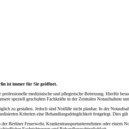
 ist immer für Sie geöffnet.
e professionelle medizinische und pflegerische Betreuung. Hierfür besu
nsere speziell geschulten Fachkräfte in der Zentralen Notaufnahme unte
glich zu gestalten. Jedoch sind Notfälle nicht planbar. In der Notauf
isierten Kriterien eine Behandlungsdringlichkeit festgelegt. Dies gilt 
n der Berliner Feuerwehr, Krankentransportunternehmen oder einem Not
schiedlicher Fachrichtungen und Behandlungsdringlichkeit.