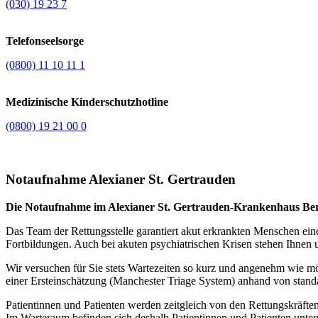
(030) 19 23 7
Telefonseelsorge
(0800) 11 10 11 1
Medizinische Kinderschutzhotline
(0800) 19 21 00 0
Notaufnahme Alexianer St. Gertrauden
Die Notaufnahme im Alexianer St. Gertrauden-Krankenhaus Berlin
Das Team der Rettungsstelle garantiert akut erkrankten Menschen ein
Fortbildungen. Auch bei akuten psychiatrischen Krisen stehen Ihnen u
Wir versuchen für Sie stets Wartezeiten so kurz und angenehm wie mö
einer Ersteinschätzung (Manchester Triage System) anhand von standard
Patientinnen und Patienten werden zeitgleich von den Rettungskräfte
Im Warteraum befinden sich deshalb Patientinnen und Patienten unter