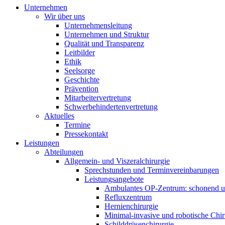
Unternehmen
Wir über uns
Unternehmensleitung
Unternehmen und Struktur
Qualität und Transparenz
Leitbilder
Ethik
Seelsorge
Geschichte
Prävention
Mitarbeitervertretung
Schwerbehindertenvertretung
Aktuelles
Termine
Pressekontakt
Leistungen
Abteilungen
Allgemein- und Viszeralchirurgie
Sprechstunden und Terminvereinbarungen
Leistungsangebote
Ambulantes OP-Zentrum: schonend un
Refluxzentrum
Hernienchirurgie
Minimal-invasive und robotische Chir
Schilddrüsenchirurgie