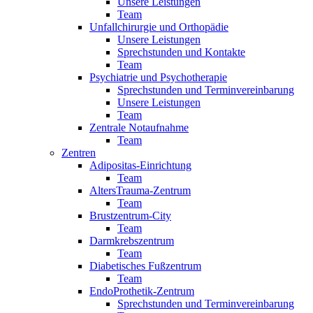
Unsere Leistungen
Team
Unfallchirurgie und Orthopädie
Unsere Leistungen
Sprechstunden und Kontakte
Team
Psychiatrie und Psychotherapie
Sprechstunden und Terminvereinbarung
Unsere Leistungen
Team
Zentrale Notaufnahme
Team
Zentren
Adipositas-Einrichtung
Team
AltersTrauma-Zentrum
Team
Brustzentrum-City
Team
Darmkrebszentrum
Team
Diabetisches Fußzentrum
Team
EndoProthetik-Zentrum
Sprechstunden und Terminvereinbarung