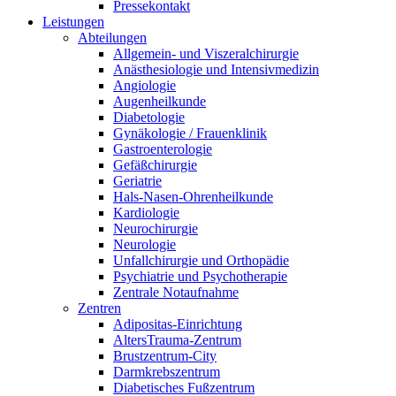
Pressekontakt
Leistungen
Abteilungen
Allgemein- und Viszeralchirurgie
Anästhesiologie und Intensivmedizin
Angiologie
Augenheilkunde
Diabetologie
Gynäkologie / Frauenklinik
Gastroenterologie
Gefäßchirurgie
Geriatrie
Hals-Nasen-Ohrenheilkunde
Kardiologie
Neurochirurgie
Neurologie
Unfallchirurgie und Orthopädie
Psychiatrie und Psychotherapie
Zentrale Notaufnahme
Zentren
Adipositas-Einrichtung
AltersTrauma-Zentrum
Brustzentrum-City
Darmkrebszentrum
Diabetisches Fußzentrum