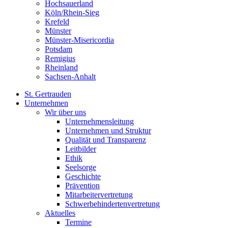
Hochsauerland
Köln/Rhein-Sieg
Krefeld
Münster
Münster-Misericordia
Potsdam
Remigius
Rheinland
Sachsen-Anhalt
St. Gertrauden
Unternehmen
Wir über uns
Unternehmensleitung
Unternehmen und Struktur
Qualität und Transparenz
Leitbilder
Ethik
Seelsorge
Geschichte
Prävention
Mitarbeitervertretung
Schwerbehindertenvertretung
Aktuelles
Termine