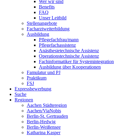
Wer wir sind
Benefits
FAQ
Unser Leitbild
Stellenangebote
Facharztweiterbildung
Ausbildung
Pflegefachfrau/mann
Pflegefachassistenz
Anästhesietechnische Assistenz
Operationstechnische Assistenz
Fachinformatiker für Systemintegration
Ausbildung über Kooperationen
Famulatur und PJ
Praktikum
FSJ
Expressbewerbung
Suche
Regionen
Aachen Städteregion
Aachen/ViaNobis
Berlin-St. Gertrauden
Berlin-Hedwig
Berlin-Weißensee
Katharina Kasper