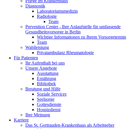
Pflege im Krankenhaus
Diagnostik
Laboratoriumsmedizin
Radiologie
Team
Prevention Center - Ihre Anlaufstelle für umfassende
Gesundheitsvorsorge in Berlin
Wichtige Informationen zu Ihrem Vorsorgetermin
Team
Wahlleistung
Privatambulanz Rheumatologie
Für Patienten
Ihr Aufenthalt bei uns
Unsere Angebote
Ausstattung
Ernährung
Bibliothek
Beratung und Hilfe
Soziale Services
Seelsorge
Gottesdienste
Hospizdienst
Ihre Meinung
Karriere
Das St. Gertrauden-Krankenhaus als Arbeitgeber