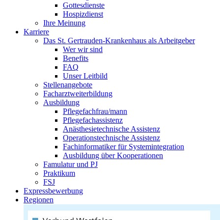
Gottesdienste
Hospizdienst
Ihre Meinung
Karriere
Das St. Gertrauden-Krankenhaus als Arbeitgeber
Wer wir sind
Benefits
FAQ
Unser Leitbild
Stellenangebote
Facharztweiterbildung
Ausbildung
Pflegefachfrau/mann
Pflegefachassistenz
Anästhesietechnische Assistenz
Operationstechnische Assistenz
Fachinformatiker für Systemintegration
Ausbildung über Kooperationen
Famulatur und PJ
Praktikum
FSJ
Expressbewerbung
Regionen