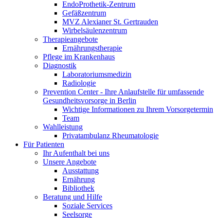
EndoProthetik-Zentrum
Gefäßzentrum
MVZ Alexianer St. Gertrauden
Wirbelsäulenzentrum
Therapieangebote
Ernährungstherapie
Pflege im Krankenhaus
Diagnostik
Laboratoriumsmedizin
Radiologie
Prevention Center - Ihre Anlaufstelle für umfassende
Gesundheitsvorsorge in Berlin
Wichtige Informationen zu Ihrem Vorsorgetermin
Team
Wahlleistung
Privatambulanz Rheumatologie
Für Patienten
Ihr Aufenthalt bei uns
Unsere Angebote
Ausstattung
Ernährung
Bibliothek
Beratung und Hilfe
Soziale Services
Seelsorge