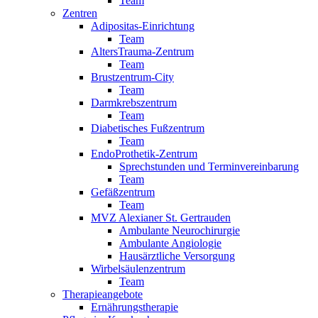
Team
Zentren
Adipositas-Einrichtung
Team
AltersTrauma-Zentrum
Team
Brustzentrum-City
Team
Darmkrebszentrum
Team
Diabetisches Fußzentrum
Team
EndoProthetik-Zentrum
Sprechstunden und Terminvereinbarung
Team
Gefäßzentrum
Team
MVZ Alexianer St. Gertrauden
Ambulante Neurochirurgie
Ambulante Angiologie
Hausärztliche Versorgung
Wirbelsäulenzentrum
Team
Therapieangebote
Ernährungstherapie