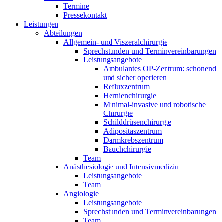
Termine
Pressekontakt
Leistungen
Abteilungen
Allgemein- und Viszeralchirurgie
Sprechstunden und Terminvereinbarungen
Leistungsangebote
Ambulantes OP-Zentrum: schonend
und sicher operieren
Refluxzentrum
Hernienchirurgie
Minimal-invasive und robotische
Chirurgie
Schilddrüsenchirurgie
Adipositaszentrum
Darmkrebszentrum
Bauchchirurgie
Team
Anästhesiologie und Intensivmedizin
Leistungsangebote
Team
Angiologie
Leistungsangebote
Sprechstunden und Terminvereinbarungen
Team