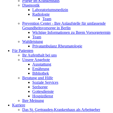
Pflege im Krankenhaus
Diagnostik
Laboratoriumsmedizin
Radiologie
Team
Prevention Center - Ihre Anlaufstelle für umfassende
Gesundheitsvorsorge in Berlin
Wichtige Informationen zu Ihrem Vorsorgetermin
Team
Wahlleistung
Privatambulanz Rheumatologie
Für Patienten
Ihr Aufenthalt bei uns
Unsere Angebote
Ausstattung
Ernährung
Bibliothek
Beratung und Hilfe
Soziale Services
Seelsorge
Gottesdienste
Hospizdienst
Ihre Meinung
Karriere
Das St. Gertrauden-Krankenhaus als Arbeitgeber