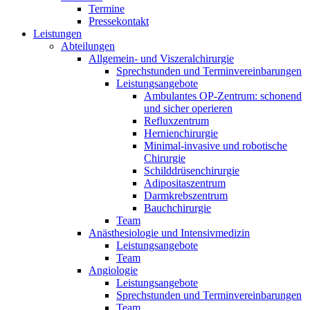
Termine
Pressekontakt
Leistungen
Abteilungen
Allgemein- und Viszeralchirurgie
Sprechstunden und Terminvereinbarungen
Leistungsangebote
Ambulantes OP-Zentrum: schonend
und sicher operieren
Refluxzentrum
Hernienchirurgie
Minimal-invasive und robotische
Chirurgie
Schilddrüsenchirurgie
Adipositaszentrum
Darmkrebszentrum
Bauchchirurgie
Team
Anästhesiologie und Intensivmedizin
Leistungsangebote
Team
Angiologie
Leistungsangebote
Sprechstunden und Terminvereinbarungen
Team