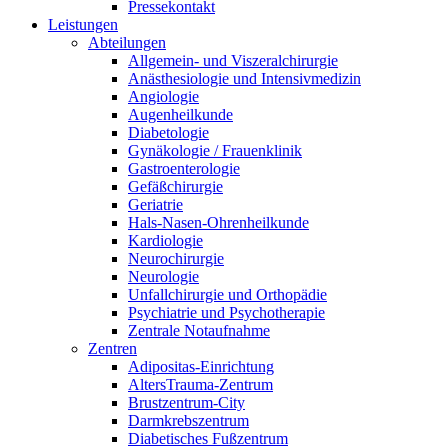
Pressekontakt
Leistungen
Abteilungen
Allgemein- und Viszeralchirurgie
Anästhesiologie und Intensivmedizin
Angiologie
Augenheilkunde
Diabetologie
Gynäkologie / Frauenklinik
Gastroenterologie
Gefäßchirurgie
Geriatrie
Hals-Nasen-Ohrenheilkunde
Kardiologie
Neurochirurgie
Neurologie
Unfallchirurgie und Orthopädie
Psychiatrie und Psychotherapie
Zentrale Notaufnahme
Zentren
Adipositas-Einrichtung
AltersTrauma-Zentrum
Brustzentrum-City
Darmkrebszentrum
Diabetisches Fußzentrum