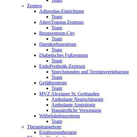
Team
Zentren
Adipositas-Einrichtung
Team
AltersTrauma-Zentrum
Team
Brustzentrum-City
Team
Darmkrebszentrum
Team
Diabetisches Fußzentrum
Team
EndoProthetik-Zentrum
Sprechstunden und Terminvereinbarung
Team
Gefäßzentrum
Team
MVZ Alexianer St. Gertrauden
Ambulante Neurochirurgie
Ambulante Angiologie
Hausärztliche Versorgung
Wirbelsäulenzentrum
Team
Therapieangebote
Ernährungstherapie