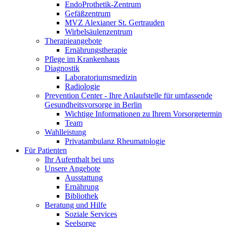
EndoProthetik-Zentrum
Gefäßzentrum
MVZ Alexianer St. Gertrauden
Wirbelsäulenzentrum
Therapieangebote
Ernährungstherapie
Pflege im Krankenhaus
Diagnostik
Laboratoriumsmedizin
Radiologie
Prevention Center - Ihre Anlaufstelle für umfassende
Gesundheitsvorsorge in Berlin
Wichtige Informationen zu Ihrem Vorsorgetermin
Team
Wahlleistung
Privatambulanz Rheumatologie
Für Patienten
Ihr Aufenthalt bei uns
Unsere Angebote
Ausstattung
Ernährung
Bibliothek
Beratung und Hilfe
Soziale Services
Seelsorge