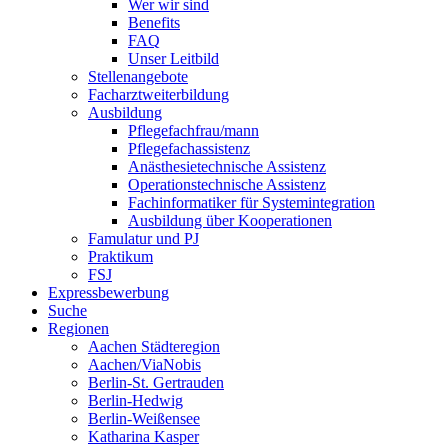
Wer wir sind
Benefits
FAQ
Unser Leitbild
Stellenangebote
Facharztweiterbildung
Ausbildung
Pflegefachfrau/mann
Pflegefachassistenz
Anästhesietechnische Assistenz
Operationstechnische Assistenz
Fachinformatiker für Systemintegration
Ausbildung über Kooperationen
Famulatur und PJ
Praktikum
FSJ
Expressbewerbung
Suche
Regionen
Aachen Städteregion
Aachen/ViaNobis
Berlin-St. Gertrauden
Berlin-Hedwig
Berlin-Weißensee
Katharina Kasper