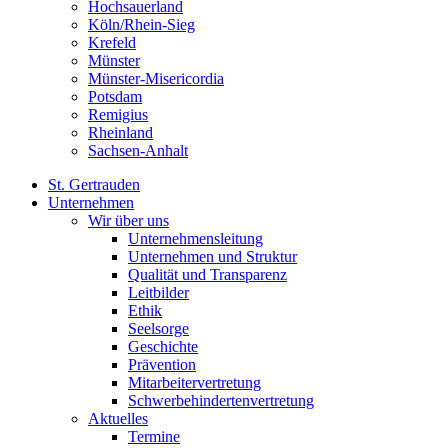
Hochsauerland
Köln/Rhein-Sieg
Krefeld
Münster
Münster-Misericordia
Potsdam
Remigius
Rheinland
Sachsen-Anhalt
St. Gertrauden
Unternehmen
Wir über uns
Unternehmensleitung
Unternehmen und Struktur
Qualität und Transparenz
Leitbilder
Ethik
Seelsorge
Geschichte
Prävention
Mitarbeitervertretung
Schwerbehindertenvertretung
Aktuelles
Termine