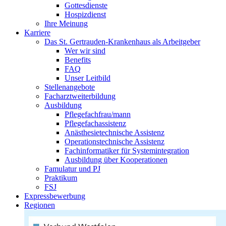
Gottesdienste
Hospizdienst
Ihre Meinung
Karriere
Das St. Gertrauden-Krankenhaus als Arbeitgeber
Wer wir sind
Benefits
FAQ
Unser Leitbild
Stellenangebote
Facharztweiterbildung
Ausbildung
Pflegefachfrau/mann
Pflegefachassistenz
Anästhesietechnische Assistenz
Operationstechnische Assistenz
Fachinformatiker für Systemintegration
Ausbildung über Kooperationen
Famulatur und PJ
Praktikum
FSJ
Expressbewerbung
Regionen