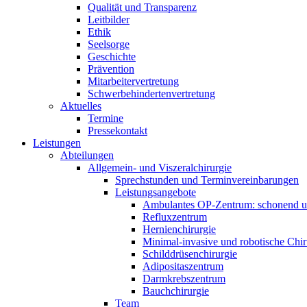
Qualität und Transparenz
Leitbilder
Ethik
Seelsorge
Geschichte
Prävention
Mitarbeitervertretung
Schwerbehindertenvertretung
Aktuelles
Termine
Pressekontakt
Leistungen
Abteilungen
Allgemein- und Viszeralchirurgie
Sprechstunden und Terminvereinbarungen
Leistungsangebote
Ambulantes OP-Zentrum: schonend un
Refluxzentrum
Hernienchirurgie
Minimal-invasive und robotische Chir
Schilddrüsenchirurgie
Adipositaszentrum
Darmkrebszentrum
Bauchchirurgie
Team