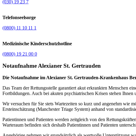
(030) 19 23 7
Telefonseelsorge
(0800) 11 10 11 1
Medizinische Kinderschutzhotline
(0800) 19 21 00 0
Notaufnahme Alexianer St. Gertrauden
Die Notaufnahme im Alexianer St. Gertrauden-Krankenhaus Berlin
Das Team der Rettungsstelle garantiert akut erkrankten Menschen ein
Fortbildungen. Auch bei akuten psychiatrischen Krisen stehen Ihnen u
Wir versuchen für Sie stets Wartezeiten so kurz und angenehm wie mö
Ersteinschätzung (Manchester Triage System) anhand von standardisiert
Patientinnen und Patienten werden zeitgleich von den Rettungskräfte
Warteraum befinden sich deshalb Patientinnen und Patienten untersch
Angehörige nehmen wir grundsätzlich als wertvolle Unterstützung wa