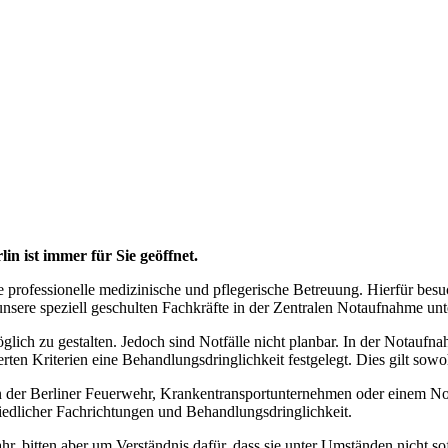
 ist immer für Sie geöffnet.
e professionelle medizinische und pflegerische Betreuung. Hierfür besu
nsere speziell geschulten Fachkräfte in der Zentralen Notaufnahme unte
glich zu gestalten. Jedoch sind Notfälle nicht planbar. In der Notauf
en Kriterien eine Behandlungsdringlichkeit festgelegt. Dies gilt sowohl
n der Berliner Feuerwehr, Krankentransportunternehmen oder einem Not
iedlicher Fachrichtungen und Behandlungsdringlichkeit.
hr, bitten aber um Verständnis dafür, dass sie unter Umständen nicht 