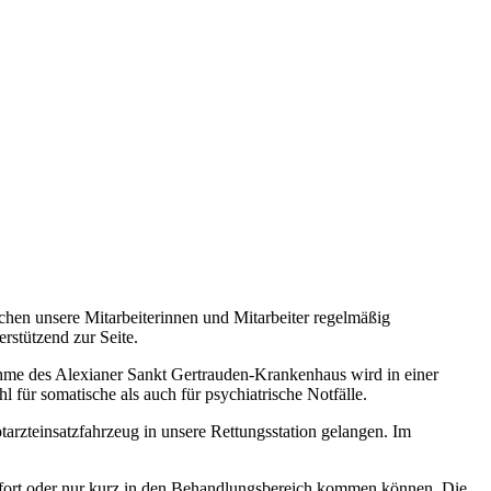
chen unsere Mitarbeiterinnen und Mitarbeiter regelmäßig
rstützend zur Seite.
nahme des Alexianer Sankt Gertrauden-Krankenhaus wird in einer
 für somatische als auch für psychiatrische Notfälle.
arzteinsatzfahrzeug in unsere Rettungsstation gelangen. Im
sofort oder nur kurz in den Behandlungsbereich kommen können. Die