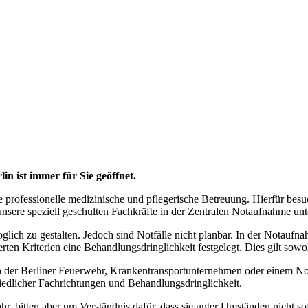
 ist immer für Sie geöffnet.
e professionelle medizinische und pflegerische Betreuung. Hierfür besu
nsere speziell geschulten Fachkräfte in der Zentralen Notaufnahme unte
glich zu gestalten. Jedoch sind Notfälle nicht planbar. In der Notauf
en Kriterien eine Behandlungsdringlichkeit festgelegt. Dies gilt sowohl
n der Berliner Feuerwehr, Krankentransportunternehmen oder einem Not
iedlicher Fachrichtungen und Behandlungsdringlichkeit.
hr, bitten aber um Verständnis dafür, dass sie unter Umständen nicht 