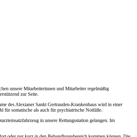
chen unsere Mitarbeiterinnen und Mitarbeiter regelmäßig
rstützend zur Seite.
nahme des Alexianer Sankt Gertrauden-Krankenhaus wird in einer
 für somatische als auch für psychiatrische Notfälle.
arzteinsatzfahrzeug in unsere Rettungsstation gelangen. Im
sofort oder nur kurz in den Behandlungsbereich kommen können. Die