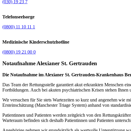
(030) 19 23 7
Telefonseelsorge
(0800) 11 10 11 1
Medizinische Kinderschutzhotline
(0800) 19 21 00 0
Notaufnahme Alexianer St. Gertrauden
Die Notaufnahme im Alexianer St. Gertrauden-Krankenhaus Berlin
Das Team der Rettungsstelle garantiert akut erkrankten Menschen ein
Fortbildungen. Auch bei akuten psychiatrischen Krisen stehen Ihnen u
Wir versuchen für Sie stets Wartezeiten so kurz und angenehm wie mö
Ersteinschätzung (Manchester Triage System) anhand von standardisiert
Patientinnen und Patienten werden zeitgleich von den Rettungskräfte
Warteraum befinden sich deshalb Patientinnen und Patienten untersch
Angehörige nehmen wir grundsätzlich als wertvolle Unterstützung wa