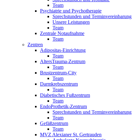
Team
Psychiatrie und Psychotherapie
Sprechstunden und Terminvereinbarung
Unsere Leistungen
Team
Zentrale Notaufnahme
Team
Zentren
Adipositas-Einrichtung
Team
AltersTrauma-Zentrum
Team
Brustzentrum-City
Team
Darmkrebszentrum
Team
Diabetisches Fußzentrum
Team
EndoProthetik-Zentrum
Sprechstunden und Terminvereinbarung
Team
Gefäßzentrum
Team
MVZ Alexianer St. Gertrauden