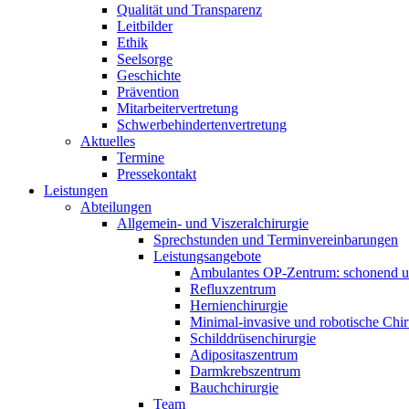
Qualität und Transparenz
Leitbilder
Ethik
Seelsorge
Geschichte
Prävention
Mitarbeitervertretung
Schwerbehindertenvertretung
Aktuelles
Termine
Pressekontakt
Leistungen
Abteilungen
Allgemein- und Viszeralchirurgie
Sprechstunden und Terminvereinbarungen
Leistungsangebote
Ambulantes OP-Zentrum: schonend un
Refluxzentrum
Hernienchirurgie
Minimal-invasive und robotische Chir
Schilddrüsenchirurgie
Adipositaszentrum
Darmkrebszentrum
Bauchchirurgie
Team