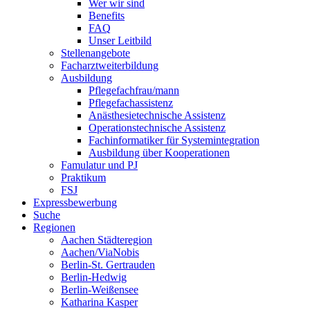
Wer wir sind
Benefits
FAQ
Unser Leitbild
Stellenangebote
Facharztweiterbildung
Ausbildung
Pflegefachfrau/mann
Pflegefachassistenz
Anästhesietechnische Assistenz
Operationstechnische Assistenz
Fachinformatiker für Systemintegration
Ausbildung über Kooperationen
Famulatur und PJ
Praktikum
FSJ
Expressbewerbung
Suche
Regionen
Aachen Städteregion
Aachen/ViaNobis
Berlin-St. Gertrauden
Berlin-Hedwig
Berlin-Weißensee
Katharina Kasper