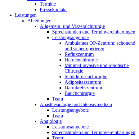
Termine
Pressekontakt
Leistungen
Abteilungen
Allgemein- und Viszeralchirurgie
Sprechstunden und Terminvereinbarungen
Leistungsangebote
Ambulantes OP-Zentrum: schonend
und sicher operieren
Refluxzentrum
Hernienchirurgie
Minimal-invasive und robotische
Chirurgie
Schilddrüsenchirurgie
Adipositaszentrum
Darmkrebszentrum
Bauchchirurgie
Team
Anästhesiologie und Intensivmedizin
Leistungsangebote
Team
Angiologie
Leistungsangebote
Sprechstunden und Terminvereinbarungen
Team