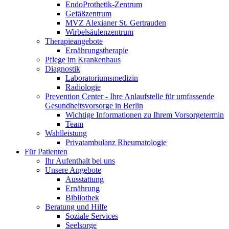
EndoProthetik-Zentrum
Gefäßzentrum
MVZ Alexianer St. Gertrauden
Wirbelsäulenzentrum
Therapieangebote
Ernährungstherapie
Pflege im Krankenhaus
Diagnostik
Laboratoriumsmedizin
Radiologie
Prevention Center - Ihre Anlaufstelle für umfassende
Gesundheitsvorsorge in Berlin
Wichtige Informationen zu Ihrem Vorsorgetermin
Team
Wahlleistung
Privatambulanz Rheumatologie
Für Patienten
Ihr Aufenthalt bei uns
Unsere Angebote
Ausstattung
Ernährung
Bibliothek
Beratung und Hilfe
Soziale Services
Seelsorge