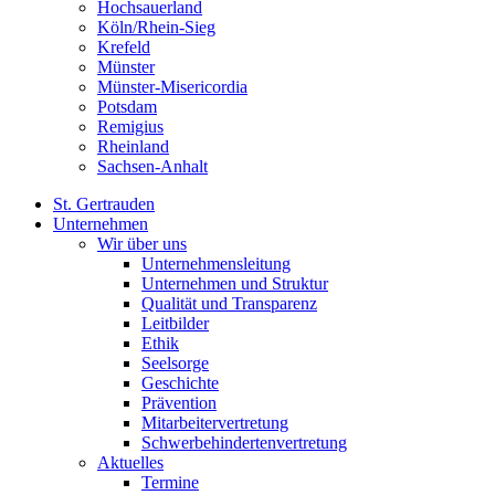
Hochsauerland
Köln/Rhein-Sieg
Krefeld
Münster
Münster-Misericordia
Potsdam
Remigius
Rheinland
Sachsen-Anhalt
St. Gertrauden
Unternehmen
Wir über uns
Unternehmensleitung
Unternehmen und Struktur
Qualität und Transparenz
Leitbilder
Ethik
Seelsorge
Geschichte
Prävention
Mitarbeitervertretung
Schwerbehindertenvertretung
Aktuelles
Termine