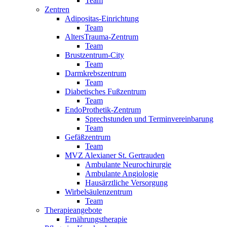
Team
Zentren
Adipositas-Einrichtung
Team
AltersTrauma-Zentrum
Team
Brustzentrum-City
Team
Darmkrebszentrum
Team
Diabetisches Fußzentrum
Team
EndoProthetik-Zentrum
Sprechstunden und Terminvereinbarung
Team
Gefäßzentrum
Team
MVZ Alexianer St. Gertrauden
Ambulante Neurochirurgie
Ambulante Angiologie
Hausärztliche Versorgung
Wirbelsäulenzentrum
Team
Therapieangebote
Ernährungstherapie