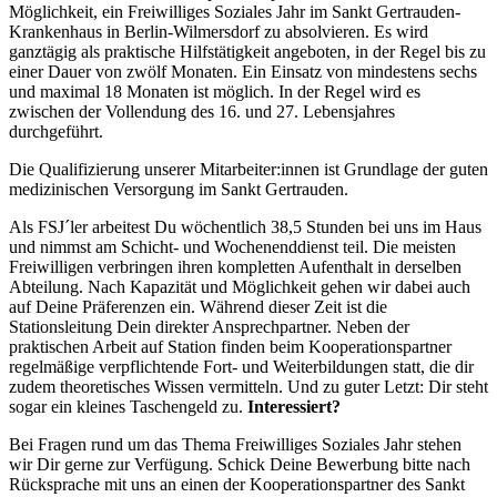
Möglichkeit, ein Freiwilliges Soziales Jahr im Sankt Gertrauden-
Krankenhaus in Berlin-Wilmersdorf zu absolvieren. Es wird
ganztägig als praktische Hilfstätigkeit angeboten, in der Regel bis zu
einer Dauer von zwölf Monaten. Ein Einsatz von mindestens sechs
und maximal 18 Monaten ist möglich. In der Regel wird es
zwischen der Vollendung des 16. und 27. Lebensjahres
durchgeführt.
Die Qualifizierung unserer Mitarbeiter:innen ist Grundlage der guten
medizinischen Versorgung im Sankt Gertrauden.
Als FSJ´ler arbeitest Du wöchentlich 38,5 Stunden bei uns im Haus
und nimmst am Schicht- und Wochenenddienst teil. Die meisten
Freiwilligen verbringen ihren kompletten Aufenthalt in derselben
Abteilung. Nach Kapazität und Möglichkeit gehen wir dabei auch
auf Deine Präferenzen ein. Während dieser Zeit ist die
Stationsleitung Dein direkter Ansprechpartner. Neben der
praktischen Arbeit auf Station finden beim Kooperationspartner
regelmäßige verpflichtende Fort- und Weiterbildungen statt, die dir
zudem theoretisches Wissen vermitteln. Und zu guter Letzt: Dir steht
sogar ein kleines Taschengeld zu.
Interessiert?
Bei Fragen rund um das Thema Freiwilliges Soziales Jahr stehen
wir Dir gerne zur Verfügung. Schick Deine Bewerbung bitte nach
Rücksprache mit uns an einen der Kooperationspartner des Sankt