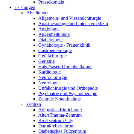
Pressekontakt
Leistungen
Abteilungen
Allgemein- und Viszeralchirurgie
Anästhesiologie und Intensivmedizin
Angiologie
Augenheilkunde
Diabetologie
Gynäkologie / Frauenklinik
Gastroenterologie
Gefäßchirurgie
Geriatrie
Hals-Nasen-Ohrenheilkunde
Kardiologie
Neurochirurgie
Neurologie
Unfallchirurgie und Orthopädie
Psychiatrie und Psychotherapie
Zentrale Notaufnahme
Zentren
Adipositas-Einrichtung
AltersTrauma-Zentrum
Brustzentrum-City
Darmkrebszentrum
Diabetisches Fußzentrum