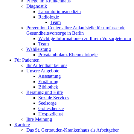
Pflege im Krankenhaus
Diagnostik
Laboratoriumsmedizin
Radiologie
Team
Prevention Center - Ihre Anlaufstelle für umfassende
Gesundheitsvorsorge in Berlin
Wichtige Informationen zu Ihrem Vorsorgetermin
Team
Wahlleistung
Privatambulanz Rheumatologie
Für Patienten
Ihr Aufenthalt bei uns
Unsere Angebote
Ausstattung
Ernährung
Bibliothek
Beratung und Hilfe
Soziale Services
Seelsorge
Gottesdienste
Hospizdienst
Ihre Meinung
Karriere
Das St. Gertrauden-Krankenhaus als Arbeitgeber