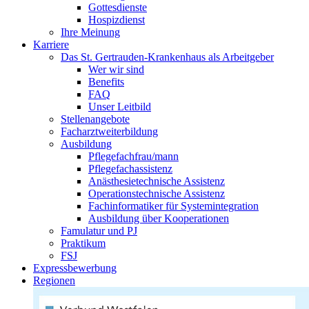
Gottesdienste
Hospizdienst
Ihre Meinung
Karriere
Das St. Gertrauden-Krankenhaus als Arbeitgeber
Wer wir sind
Benefits
FAQ
Unser Leitbild
Stellenangebote
Facharztweiterbildung
Ausbildung
Pflegefachfrau/mann
Pflegefachassistenz
Anästhesietechnische Assistenz
Operationstechnische Assistenz
Fachinformatiker für Systemintegration
Ausbildung über Kooperationen
Famulatur und PJ
Praktikum
FSJ
Expressbewerbung
Regionen