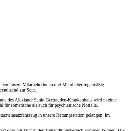
chen unsere Mitarbeiterinnen und Mitarbeiter regelmäßig
rstützend zur Seite.
nahme des Alexianer Sankt Gertrauden-Krankenhaus wird in einer
 für somatische als auch für psychiatrische Notfälle.
arzteinsatzfahrzeug in unsere Rettungsstation gelangen. Im
sofort oder nur kurz in den Behandlungsbereich kommen können. Die