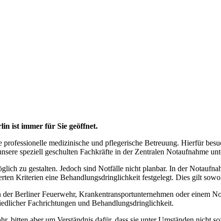
 ist immer für Sie geöffnet.
e professionelle medizinische und pflegerische Betreuung. Hierfür besu
nsere speziell geschulten Fachkräfte in der Zentralen Notaufnahme unte
glich zu gestalten. Jedoch sind Notfälle nicht planbar. In der Notauf
en Kriterien eine Behandlungsdringlichkeit festgelegt. Dies gilt sowohl
n der Berliner Feuerwehr, Krankentransportunternehmen oder einem Not
iedlicher Fachrichtungen und Behandlungsdringlichkeit.
hr, bitten aber um Verständnis dafür, dass sie unter Umständen nicht 