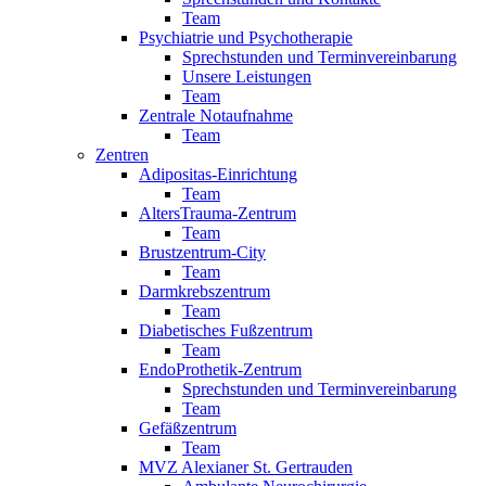
Team
Psychiatrie und Psychotherapie
Sprechstunden und Terminvereinbarung
Unsere Leistungen
Team
Zentrale Notaufnahme
Team
Zentren
Adipositas-Einrichtung
Team
AltersTrauma-Zentrum
Team
Brustzentrum-City
Team
Darmkrebszentrum
Team
Diabetisches Fußzentrum
Team
EndoProthetik-Zentrum
Sprechstunden und Terminvereinbarung
Team
Gefäßzentrum
Team
MVZ Alexianer St. Gertrauden