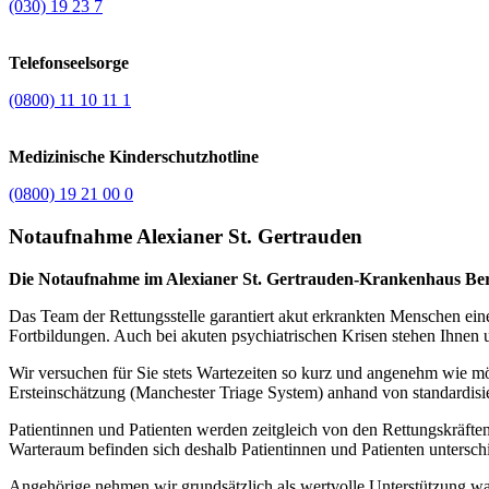
(030) 19 23 7
Telefonseelsorge
(0800) 11 10 11 1
Medizinische Kinderschutzhotline
(0800) 19 21 00 0
Notaufnahme Alexianer St. Gertrauden
Die Notaufnahme im Alexianer St. Gertrauden-Krankenhaus Berlin
Das Team der Rettungsstelle garantiert akut erkrankten Menschen ein
Fortbildungen. Auch bei akuten psychiatrischen Krisen stehen Ihnen u
Wir versuchen für Sie stets Wartezeiten so kurz und angenehm wie mö
Ersteinschätzung (Manchester Triage System) anhand von standardisiert
Patientinnen und Patienten werden zeitgleich von den Rettungskräfte
Warteraum befinden sich deshalb Patientinnen und Patienten untersch
Angehörige nehmen wir grundsätzlich als wertvolle Unterstützung wa