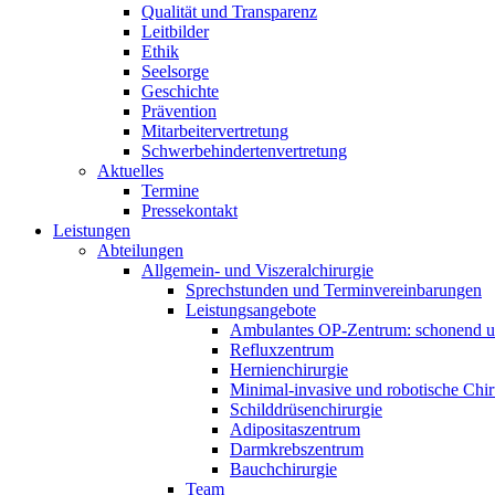
Qualität und Transparenz
Leitbilder
Ethik
Seelsorge
Geschichte
Prävention
Mitarbeitervertretung
Schwerbehindertenvertretung
Aktuelles
Termine
Pressekontakt
Leistungen
Abteilungen
Allgemein- und Viszeralchirurgie
Sprechstunden und Terminvereinbarungen
Leistungsangebote
Ambulantes OP-Zentrum: schonend un
Refluxzentrum
Hernienchirurgie
Minimal-invasive und robotische Chir
Schilddrüsenchirurgie
Adipositaszentrum
Darmkrebszentrum
Bauchchirurgie
Team