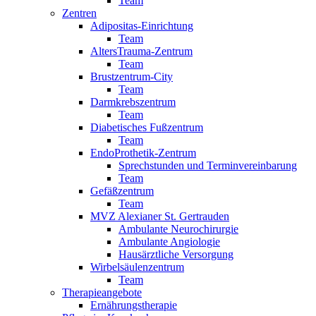
Team
Zentren
Adipositas-Einrichtung
Team
AltersTrauma-Zentrum
Team
Brustzentrum-City
Team
Darmkrebszentrum
Team
Diabetisches Fußzentrum
Team
EndoProthetik-Zentrum
Sprechstunden und Terminvereinbarung
Team
Gefäßzentrum
Team
MVZ Alexianer St. Gertrauden
Ambulante Neurochirurgie
Ambulante Angiologie
Hausärztliche Versorgung
Wirbelsäulenzentrum
Team
Therapieangebote
Ernährungstherapie