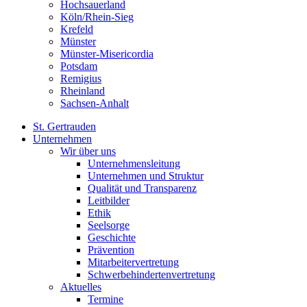
Hochsauerland
Köln/Rhein-Sieg
Krefeld
Münster
Münster-Misericordia
Potsdam
Remigius
Rheinland
Sachsen-Anhalt
St. Gertrauden
Unternehmen
Wir über uns
Unternehmensleitung
Unternehmen und Struktur
Qualität und Transparenz
Leitbilder
Ethik
Seelsorge
Geschichte
Prävention
Mitarbeitervertretung
Schwerbehindertenvertretung
Aktuelles
Termine