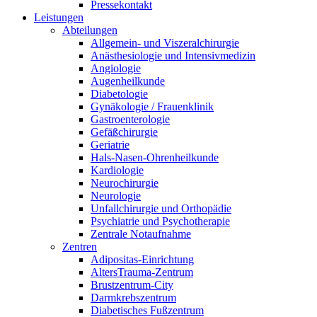
Pressekontakt
Leistungen
Abteilungen
Allgemein- und Viszeralchirurgie
Anästhesiologie und Intensivmedizin
Angiologie
Augenheilkunde
Diabetologie
Gynäkologie / Frauenklinik
Gastroenterologie
Gefäßchirurgie
Geriatrie
Hals-Nasen-Ohrenheilkunde
Kardiologie
Neurochirurgie
Neurologie
Unfallchirurgie und Orthopädie
Psychiatrie und Psychotherapie
Zentrale Notaufnahme
Zentren
Adipositas-Einrichtung
AltersTrauma-Zentrum
Brustzentrum-City
Darmkrebszentrum
Diabetisches Fußzentrum