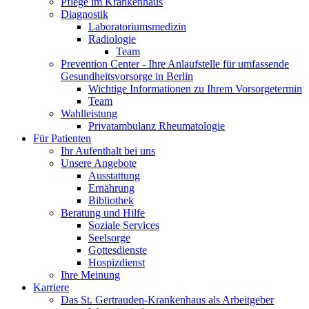
Pflege im Krankenhaus
Diagnostik
Laboratoriumsmedizin
Radiologie
Team
Prevention Center - Ihre Anlaufstelle für umfassende
Gesundheitsvorsorge in Berlin
Wichtige Informationen zu Ihrem Vorsorgetermin
Team
Wahlleistung
Privatambulanz Rheumatologie
Für Patienten
Ihr Aufenthalt bei uns
Unsere Angebote
Ausstattung
Ernährung
Bibliothek
Beratung und Hilfe
Soziale Services
Seelsorge
Gottesdienste
Hospizdienst
Ihre Meinung
Karriere
Das St. Gertrauden-Krankenhaus als Arbeitgeber