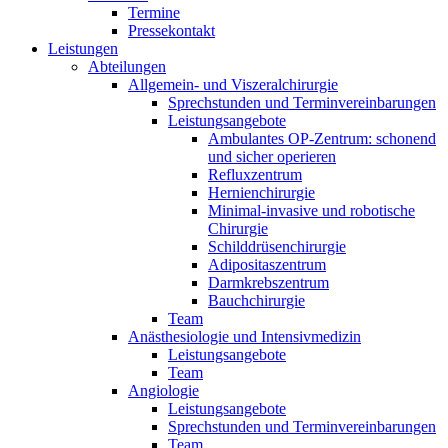
Termine
Pressekontakt
Leistungen
Abteilungen
Allgemein- und Viszeralchirurgie
Sprechstunden und Terminvereinbarungen
Leistungsangebote
Ambulantes OP-Zentrum: schonend
und sicher operieren
Refluxzentrum
Hernienchirurgie
Minimal-invasive und robotische
Chirurgie
Schilddrüsenchirurgie
Adipositaszentrum
Darmkrebszentrum
Bauchchirurgie
Team
Anästhesiologie und Intensivmedizin
Leistungsangebote
Team
Angiologie
Leistungsangebote
Sprechstunden und Terminvereinbarungen
Team