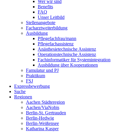
Wer wir sind
Benefits
FAQ
Unser Leitbild
Stellenangebote
Facharztweiterbildung
Ausbildung
Pflegefachfrau/mann
Pflegefachassistenz
Anästhesietechnische Assistenz
Operationstechnische Assistenz
Fachinformatiker für Systemintegration
Ausbildung über Kooperationen
Famulatur und PJ
Praktikum
FSJ
Expressbewerbung
Suche
Regionen
Aachen Städteregion
Aachen/ViaNobis
Berlin-St. Gertrauden
Berlin-Hedwig
Berlin-Weißensee
Katharina Kasper