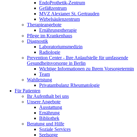
EndoProthetik-Zentrum
Gefäßzentrum
MVZ Alexianer St. Gertrauden
Wirbelsäulenzentrum
Therapieangebote
Ernährungstherapie
Pflege im Krankenhaus
Diagnostik
Laboratoriumsmedizin
Radiologie
Prevention Center - Ihre Anlaufstelle für umfassende
Gesundheitsvorsorge in Berlin
Wichtige Informationen zu Ihrem Vorsorgetermin
Team
Wahlleistung
Privatambulanz Rheumatologie
Für Patienten
Ihr Aufenthalt bei uns
Unsere Angebote
Ausstattung
Ernährung
Bibliothek
Beratung und Hilfe
Soziale Services
Seelsorge