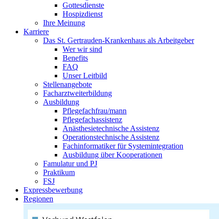
Gottesdienste
Hospizdienst
Ihre Meinung
Karriere
Das St. Gertrauden-Krankenhaus als Arbeitgeber
Wer wir sind
Benefits
FAQ
Unser Leitbild
Stellenangebote
Facharztweiterbildung
Ausbildung
Pflegefachfrau/mann
Pflegefachassistenz
Anästhesietechnische Assistenz
Operationstechnische Assistenz
Fachinformatiker für Systemintegration
Ausbildung über Kooperationen
Famulatur und PJ
Praktikum
FSJ
Expressbewerbung
Regionen