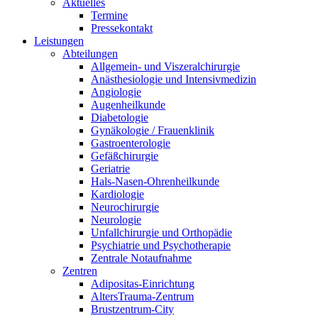
Aktuelles
Termine
Pressekontakt
Leistungen
Abteilungen
Allgemein- und Viszeralchirurgie
Anästhesiologie und Intensivmedizin
Angiologie
Augenheilkunde
Diabetologie
Gynäkologie / Frauenklinik
Gastroenterologie
Gefäßchirurgie
Geriatrie
Hals-Nasen-Ohrenheilkunde
Kardiologie
Neurochirurgie
Neurologie
Unfallchirurgie und Orthopädie
Psychiatrie und Psychotherapie
Zentrale Notaufnahme
Zentren
Adipositas-Einrichtung
AltersTrauma-Zentrum
Brustzentrum-City