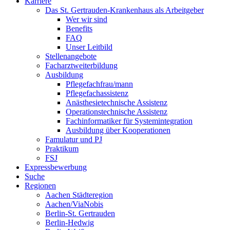
Karriere
Das St. Gertrauden-Krankenhaus als Arbeitgeber
Wer wir sind
Benefits
FAQ
Unser Leitbild
Stellenangebote
Facharztweiterbildung
Ausbildung
Pflegefachfrau/mann
Pflegefachassistenz
Anästhesietechnische Assistenz
Operationstechnische Assistenz
Fachinformatiker für Systemintegration
Ausbildung über Kooperationen
Famulatur und PJ
Praktikum
FSJ
Expressbewerbung
Suche
Regionen
Aachen Städteregion
Aachen/ViaNobis
Berlin-St. Gertrauden
Berlin-Hedwig