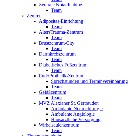
Zentrale Notaufnahme
Team
Zentren
Adipositas-Einrichtung
Team
AltersTrauma-Zentrum
Team
Brustzentrum-City
Team
Darmkrebszentrum
Team
Diabetisches Fußzentrum
Team
EndoProthetik-Zentrum
Sprechstunden und Terminvereinbarung
Team
Gefäßzentrum
Team
MVZ Alexianer St. Gertrauden
Ambulante Neurochirurgie
Ambulante Angiologie
Hausärztliche Versorgung
Wirbelsäulenzentrum
Team
Therapieangebote