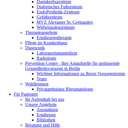
Darmkrebszentrum
Diabetisches Fußzentrum
EndoProthetik-Zentrum
Gefäßzentrum
MVZ Alexianer St. Gertrauden
Wirbelsäulenzentrum
Therapieangebote
Ernährungstherapie
Pflege im Krankenhaus
Diagnostik
Laboratoriumsmedizin
Radiologie
Prevention Center - Ihre Anlaufstelle für umfassende
Gesundheitsvorsorge in Berlin
Wichtige Informationen zu Ihrem Vorsorgetermin
Team
Wahlleistung
Privatambulanz Rheumatologie
Für Patienten
Ihr Aufenthalt bei uns
Unsere Angebote
Ausstattung
Ernährung
Bibliothek
Beratung und Hilfe