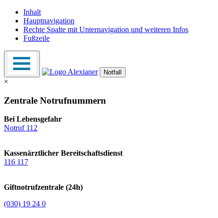
Inhalt
Hauptnavigation
Rechte Spalte mit Unternavigation und weiteren Infos
Fußzeile
Notfall
×
Zentrale Notrufnummern
Bei Lebensgefahr
Notruf 112
Kassenärztlicher Bereitschaftsdienst
116 117
Giftnotrufzentrale (24h)
(030) 19 24 0