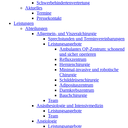
Schwerbehindertenvertretung
Aktuelles
Termine
Pressekontakt
Leistungen
Abteilungen
Allgemein- und Viszeralchirurgie
Sprechstunden und Terminvereinbarungen
Leistungsangebote
Ambulantes OP-Zentrum: schonend
und sicher operieren
Refluxzentrum
Hernienchirurgie
Minimal-invasive und robotische
Chirurgie
Schilddrüsenchirurgie
Adipositaszentrum
Darmkrebszentrum
Bauchchirurgie
Team
Anästhesiologie und Intensivmedizin
Leistungsangebote
Team
Angiologie
Leistungsangebote