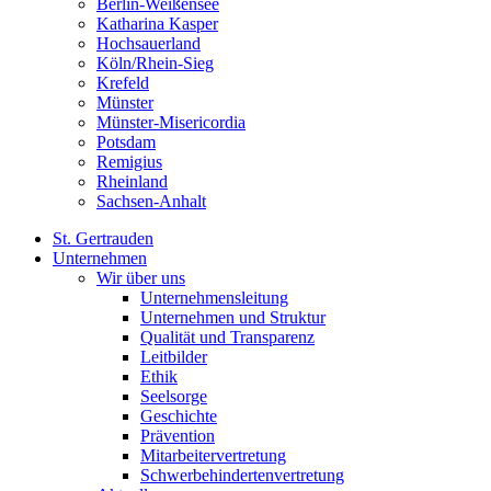
Berlin-Weißensee
Katharina Kasper
Hochsauerland
Köln/Rhein-Sieg
Krefeld
Münster
Münster-Misericordia
Potsdam
Remigius
Rheinland
Sachsen-Anhalt
St. Gertrauden
Unternehmen
Wir über uns
Unternehmensleitung
Unternehmen und Struktur
Qualität und Transparenz
Leitbilder
Ethik
Seelsorge
Geschichte
Prävention
Mitarbeitervertretung
Schwerbehindertenvertretung