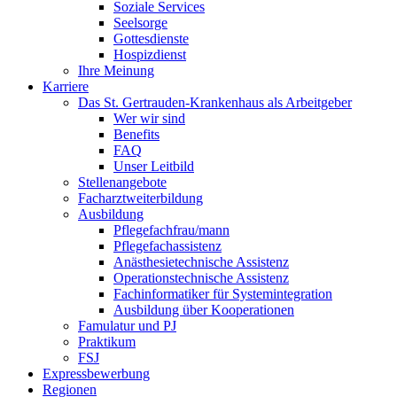
Soziale Services
Seelsorge
Gottesdienste
Hospizdienst
Ihre Meinung
Karriere
Das St. Gertrauden-Krankenhaus als Arbeitgeber
Wer wir sind
Benefits
FAQ
Unser Leitbild
Stellenangebote
Facharztweiterbildung
Ausbildung
Pflegefachfrau/mann
Pflegefachassistenz
Anästhesietechnische Assistenz
Operationstechnische Assistenz
Fachinformatiker für Systemintegration
Ausbildung über Kooperationen
Famulatur und PJ
Praktikum
FSJ
Expressbewerbung
Regionen