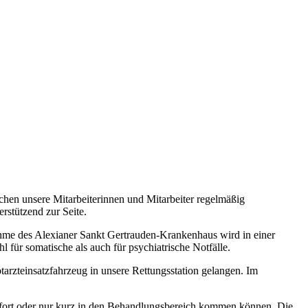
chen unsere Mitarbeiterinnen und Mitarbeiter regelmäßig
rstützend zur Seite.
nahme des Alexianer Sankt Gertrauden-Krankenhaus wird in einer
 für somatische als auch für psychiatrische Notfälle.
arzteinsatzfahrzeug in unsere Rettungsstation gelangen. Im
sofort oder nur kurz in den Behandlungsbereich kommen können. Die