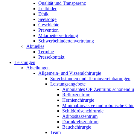
Qualität und Transparenz
Leitbilder
Ethik
Seelsorge
Geschichte
Prävention
Mitarbeitervertretung
Schwerbehindertenvertretung
Aktuelles
Termine
Pressekontakt
Leistungen
Abteilungen
Allgemein- und Viszeralchirurgie
Sprechstunden und Terminvereinbarungen
Leistungsangebote
Ambulantes OP-Zentrum: schonend un
Refluxzentrum
Hernienchirurgie
Minimal-invasive und robotische Chir
Schilddrüsenchirurgie
Adipositaszentrum
Darmkrebszentrum
Bauchchirurgie
Team