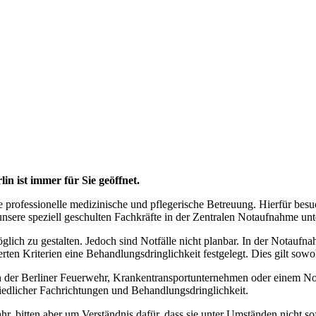
 ist immer für Sie geöffnet.
e professionelle medizinische und pflegerische Betreuung. Hierfür besu
nsere speziell geschulten Fachkräfte in der Zentralen Notaufnahme unte
glich zu gestalten. Jedoch sind Notfälle nicht planbar. In der Notauf
en Kriterien eine Behandlungsdringlichkeit festgelegt. Dies gilt sowohl
n der Berliner Feuerwehr, Krankentransportunternehmen oder einem Not
iedlicher Fachrichtungen und Behandlungsdringlichkeit.
hr, bitten aber um Verständnis dafür, dass sie unter Umständen nicht 