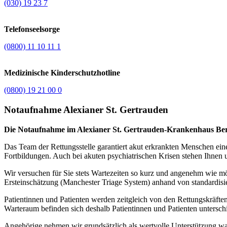
(030) 19 23 7
Telefonseelsorge
(0800) 11 10 11 1
Medizinische Kinderschutzhotline
(0800) 19 21 00 0
Notaufnahme Alexianer St. Gertrauden
Die Notaufnahme im Alexianer St. Gertrauden-Krankenhaus Berlin
Das Team der Rettungsstelle garantiert akut erkrankten Menschen ein
Fortbildungen. Auch bei akuten psychiatrischen Krisen stehen Ihnen u
Wir versuchen für Sie stets Wartezeiten so kurz und angenehm wie mö
Ersteinschätzung (Manchester Triage System) anhand von standardisiert
Patientinnen und Patienten werden zeitgleich von den Rettungskräfte
Warteraum befinden sich deshalb Patientinnen und Patienten untersch
Angehörige nehmen wir grundsätzlich als wertvolle Unterstützung wa