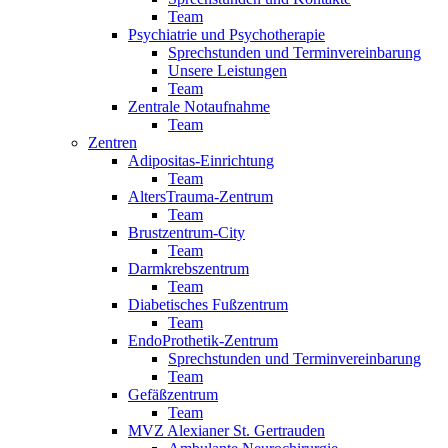
Team
Psychiatrie und Psychotherapie
Sprechstunden und Terminvereinbarung
Unsere Leistungen
Team
Zentrale Notaufnahme
Team
Zentren
Adipositas-Einrichtung
Team
AltersTrauma-Zentrum
Team
Brustzentrum-City
Team
Darmkrebszentrum
Team
Diabetisches Fußzentrum
Team
EndoProthetik-Zentrum
Sprechstunden und Terminvereinbarung
Team
Gefäßzentrum
Team
MVZ Alexianer St. Gertrauden